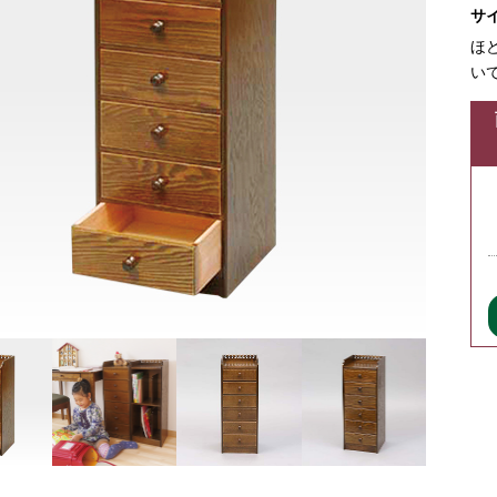
サ
ほ
い