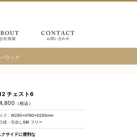
ッパラック
-12 チェスト6
4,800
（税込）
イズ：
W295×H780×D295mm
仕様：
引出し6杯 フリー
スクサイドに便利な